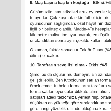
9. Maç başına kaç km koştuğu - Etkisi:%
Günümüzün istatistikçileri artık oyuncular iç
tutuyorlar. Çok koşmak etkin futbol için bir
oyunucunun sağlığından, özel hayatının düz
ilgili bir belirteç olabilir. Madde-4Te hesapl
kilometre maliyetine uyarlanarak, en düşük
sıralandıktan sonra aynı şekilde kullanılabili
O zaman, faktör sonucu = Faktör Puanı (%
dilimi) olacaktır.
10. Taraftarın sevgilisi olma - Etkisi:%5
Şimdi bu da ölçülür mü demeyin. En azında
geliştirilebilir. Ben futbolcunun satılan form
örneklemde, futbolcu formalarını taraftara s
forma satılan oyuncular dikkate alınmalıdır.
satışları adedi tablomuza yerleştirilip, orta
düşükten en yükseğe göre sıralandıktan so
göre hangi yüzdelik dilimde olduğuna karar v