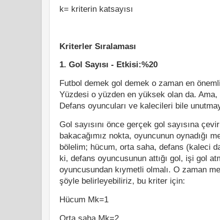
k= kriterin katsayısı
Kriterler Sıralaması
1. Gol Sayısı - Etkisi:%20
Futbol demek gol demek o zaman en önemli k
Yüzdesi o yüzden en yüksek olan da. Ama,
Defans oyuncuları ve kalecileri bile unutm
Gol sayısını önce gerçek gol sayısına çevir
bakacağımız nokta, oyuncunun oynadığı mev
bölelim; hücum, orta saha, defans (kaleci da
ki, defans oyuncusunun attığı gol, işi gol 
oyuncusundan kıymetli olmalı. O zaman me
şöyle belirleyebiliriz, bu kriter için:
Hücum Mk=1
Orta saha Mk=2