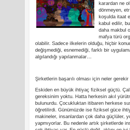
karardan ne ol
dönmeyen, etra
koşulda itaat e
kabul edilir, bu
daha makbul o
mafya türü org
olabilir. Sadece ilkelerin olduğu, hiçbir konu
değişmediği, esnemediği, farklı bir uygulam
algılandığı yapılanmalar…
Şirketlerin başarılı olması için neler gerekir
Eskiden en büyük ihtiyaç fiziksel güçtü. Çal
gereksinim yoktu. Hatta herkesin akıl yürüt
bulunurdu. Çocukluktan itibaren herkese s
öğretilirdi. Günümüzde ise fiziksel güce iht
makineler, insanlardan çok daha güçlüler, y
yapmıyorlar. Bu nedenle artık şirketlerde i
çok ihtiyaç var. En güçlü değil, aklını en iyi 